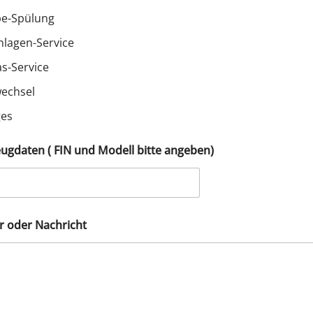
be-Spülung
nlagen-Service
s-Service
echsel
ges
eugdaten ( FIN und Modell bitte angeben)
 oder Nachricht