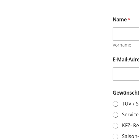
Name
*
Vorname
N
E-Mail-Adr
a
m
e
N
a
c
Gewünschte
h
r
TÜV / 
i
c
Service
h
KFZ- R
t
F
Saison
I