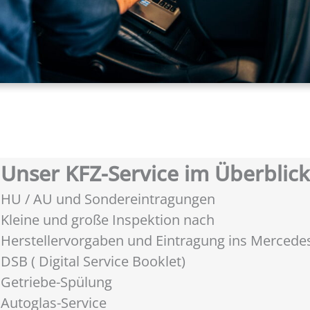
Unser KFZ-Service im Überblick
HU / AU und Sondereintragungen
Kleine und große Inspektion nach
Herstellervorgaben und Eintragung ins Mercede
DSB ( Digital Service Booklet)
Getriebe-Spülung
Autoglas-Service