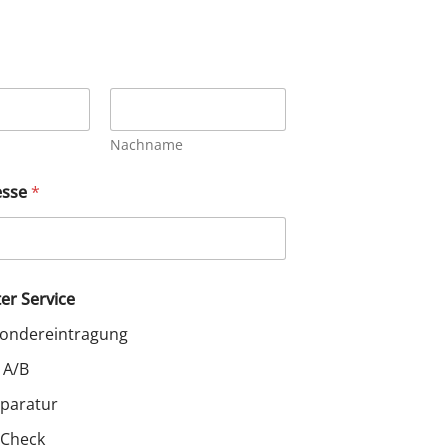
Nachname
esse
*
r Service
Sondereintragung
 A/B
eparatur
-Check