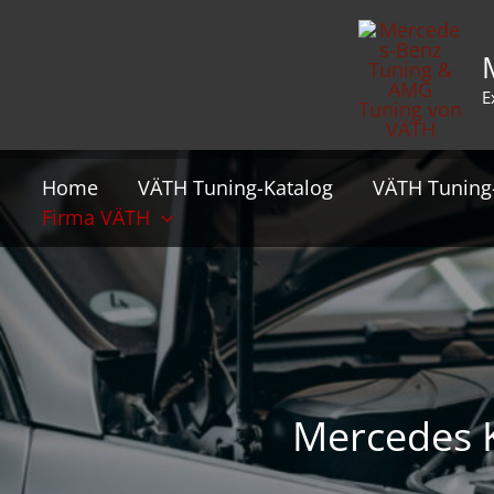
Zum
Inhalt
springen
E
Home
VÄTH Tuning-Katalog
VÄTH Tuning
Firma VÄTH
Mercedes K